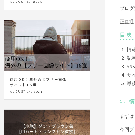
AUGUST 17, 2021
ブログ
正直通
目次
情
記
SN
サ
商用OK！海外の【フリー画像
最
サイト】16選
AUGUST 15, 2021
1.
まずは
今回ブ