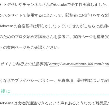
ヒトデせいやチャンネルさんのYoutubeで必要性認識しました
ンスをサイトで使用するに当たって、閲覧者にお断りをする文
gleAdocensの合格基準は明らかになっていませんがこちらは必須
のためのブログ始め方講座さんを参考に、案内ページを構築·
トの案内ページをご確認ください。
当サイトご利用上の注意事項(
https://www.awesome-360.com/noti
うな形でプライバシーポリシー、免責事項、著作権について記
最後に
gleAdSenseは比較的通過できるという声もあるようなので難