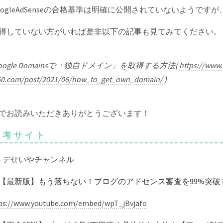
oogleAdSenseの合格基準は明確に公開されていないようで
得していない方がいれば是非以下の記事も見てみてください。
oogle Domainsで「独自ドメイン」を取得する方法(
https://www
60.com/post/2021/06/how_to_get_own_domain/
)
でお読みいただきありがとうございます！
 参考サイト
トデせいやチャンネル
【最新版】もう落ちない！ブログのアドセンス審査を99%突破
ps://www.youtube.com/embed/wpT_jBvjafo