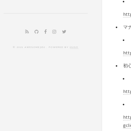
htt
マ
© 2021 AWESOME360 . POWERED BY
HUGO
htt
初
htt
htt
gcl