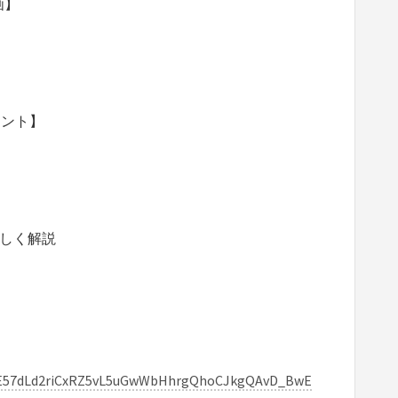
画】
イント】
詳しく解説
DE57dLd2riCxRZ5vL5uGwWbHhrgQhoCJkgQAvD_BwE