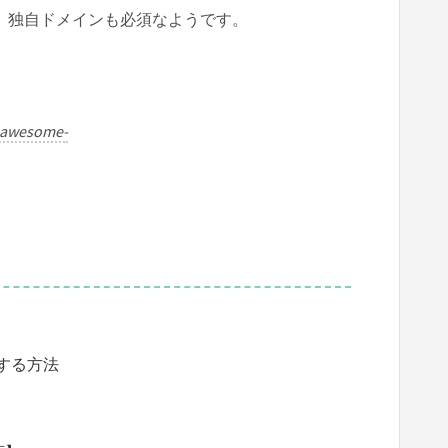
すが、独自ドメインも必須なようです。
.awesome-
する方法