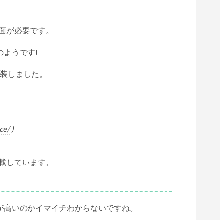
。
面が必要です。
のようです!
実装しました。
ce/
)
載しています。
易度が高いのかイマイチわからないですね。