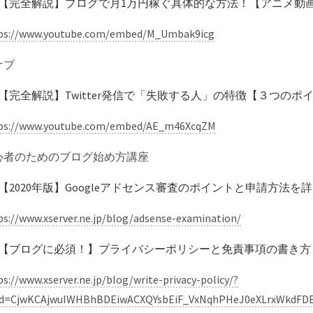
【完全解説】ブログで月1万円稼ぐ具体的な方法！【アニメ動
ps://www.youtube.com/embed/M_Umbak9icg
ナブ
【完全解説】Twitter発信で「失敗する人」の特徴【３つのポ
ps://www.youtube.com/embed/AE_m46XcqZM
心者のためのブログ始め方講座
【2020年版】Googleアドセンス審査のポイントと申請方法を
ps://www.xserver.ne.jp/blog/adsense-examination/
【ブログに必須！】プライバシーポリシーと免責事項の書き方
ps://www.xserver.ne.jp/blog/write-privacy-policy/?
id=CjwKCAjwuIWHBhBDEiwACXQYsbEiF_VxNqhPHeJ0eXLrxWkdF