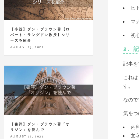
ヒ
マ
【小説】ダン・ブラウン著【ロ
初
バート・ラングドン教授】シリ
ーズを紹介
AUGUST 13, 2021
2.
記事を
これは
す。
なので
気をつ
【書評】ダン・ブラウン著「オ
内
リジン」を読んで
文
AUGUST 12, 2021