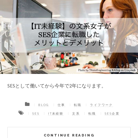
SESとして働いてから今年で2年になります。
BLOG
仕事
転職
ライフワーク
SES
IT未経験
文系
転職
SES企業
CONTINUE READING