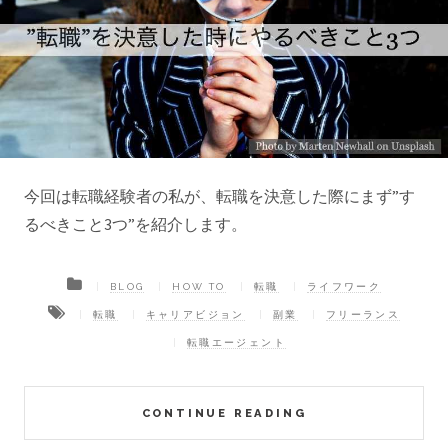
今回は転職経験者の私が、転職を決意した際にまず”す
るべきこと3つ”を紹介します。
BLOG
HOW TO
転職
ライフワーク
転職
キャリアビジョン
副業
フリーランス
転職エージェント
CONTINUE READING